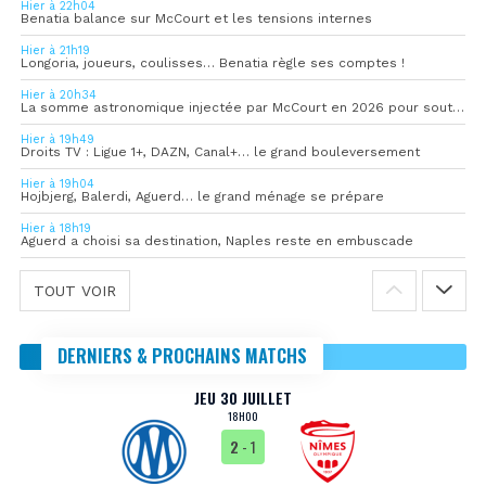
Hier à 22h04
Benatia balance sur McCourt et les tensions internes
Hier à 21h19
Longoria, joueurs, coulisses… Benatia règle ses comptes !
Hier à 20h34
La somme astronomique injectée par McCourt en 2026 pour soutenir l’OM
Hier à 19h49
Droits TV : Ligue 1+, DAZN, Canal+… le grand bouleversement
Hier à 19h04
Hojbjerg, Balerdi, Aguerd… le grand ménage se prépare
Hier à 18h19
Aguerd a choisi sa destination, Naples reste en embuscade
TOUT VOIR
DERNIERS & PROCHAINS MATCHS
JEU 30 JUILLET
18H00
2
- 1