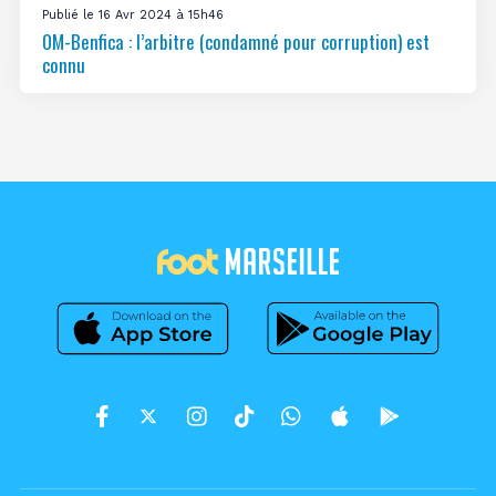
Publié le 16 Avr 2024 à 15h46
OM-Benfica : l’arbitre (condamné pour corruption) est
connu