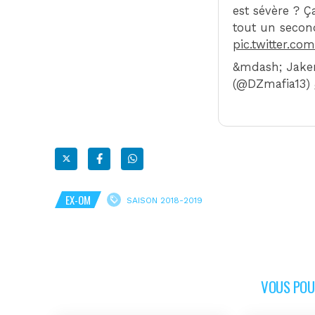
est sévère ? Ç
tout un secon
pic.twitter.c
&mdash; Jaken
(@DZmafia13)
EX-OM
SAISON 2018-2019
VOUS POUR