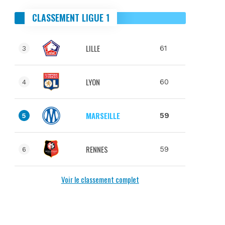
CLASSEMENT LIGUE 1
LILLE
61
3
LYON
60
4
MARSEILLE
59
5
RENNES
59
6
Voir le classement complet