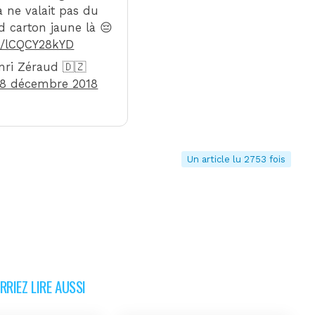
a ne valait pas du
d carton jaune là 😔
om/lCQCY28kYD
ri Zéraud 🇩🇿
8 décembre 2018
Un article lu 2753 fois
RIEZ LIRE AUSSI