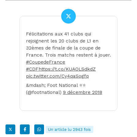
Félicitations aux 41 clubs qui
rejoignent les 20 clubs de L1 en
32èmes de finale de la coupe de
France. Trois matchs restent à jouer.
#CoupedeFrance
#CDF
https://t.co/KUAOLSdkdZ
pic.twitter.com/Cy4qaSogfq
&mdash; Foot National ⭐⭐
(@footnational)
9 décembre 2018
Un article lu 2943 fois