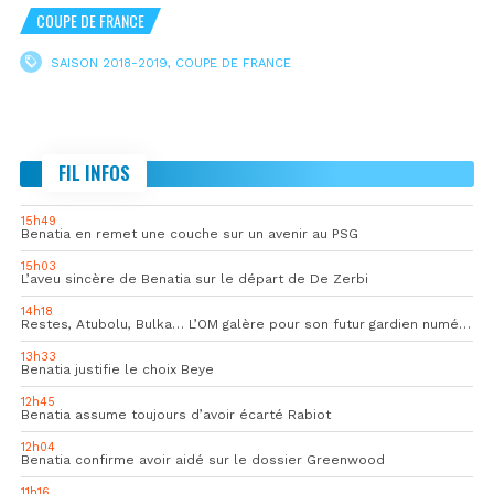
COUPE DE FRANCE
SAISON 2018-2019
,
COUPE DE FRANCE
FIL INFOS
15h49
Benatia en remet une couche sur un avenir au PSG
15h03
L’aveu sincère de Benatia sur le départ de De Zerbi
14h18
Restes, Atubolu, Bulka… L’OM galère pour son futur gardien numéro 1
13h33
Benatia justifie le choix Beye
12h45
Benatia assume toujours d’avoir écarté Rabiot
12h04
Benatia confirme avoir aidé sur le dossier Greenwood
11h16