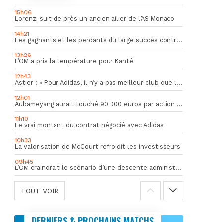
15h06
Lorenzi suit de près un ancien ailier de l’AS Monaco
14h21
Les gagnants et les perdants du large succès contre Al Shahania
13h26
L’OM a pris la température pour Kanté
12h43
Astier : « Pour Adidas, il n’y a pas meilleur club que l’OM »
12h01
Aubameyang aurait touché 90 000 euros par action décisive
11h10
Le vrai montant du contrat négocié avec Adidas
10h33
La valorisation de McCourt refroidit les investisseurs
09h45
L’OM craindrait le scénario d’une descente administrative
TOUT VOIR
DERNIERS & PROCHAINS MATCHS