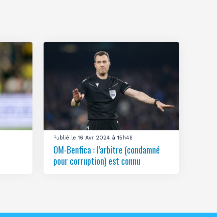
Publié le 16 Avr 2024 à 15h46
OM-Benfica : l’arbitre (condamné
pour corruption) est connu