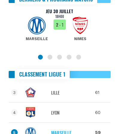
JEU 30 JUILLET
18H00
2
- 1
MARSEILLE
NIMES
MA
CLASSEMENT LIGUE 1
LILLE
61
3
LYON
60
4
MARSEILLE
59
5