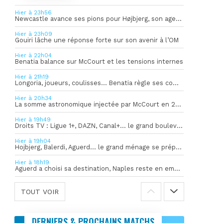
Hier à 23h56
Newcastle avance ses pions pour Højbjerg, son agent sort du silence
Hier à 23h09
Gouiri lâche une réponse forte sur son avenir à l’OM
Hier à 22h04
Benatia balance sur McCourt et les tensions internes
Hier à 21h19
Longoria, joueurs, coulisses… Benatia règle ses comptes !
Hier à 20h34
La somme astronomique injectée par McCourt en 2026 pour soutenir l’OM
Hier à 19h49
Droits TV : Ligue 1+, DAZN, Canal+… le grand bouleversement
Hier à 19h04
Hojbjerg, Balerdi, Aguerd… le grand ménage se prépare
Hier à 18h19
Aguerd a choisi sa destination, Naples reste en embuscade
TOUT VOIR
DERNIERS & PROCHAINS MATCHS