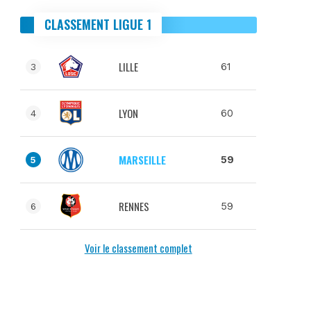
CLASSEMENT LIGUE 1
LILLE
61
3
LYON
60
4
MARSEILLE
59
5
RENNES
59
6
Voir le classement complet