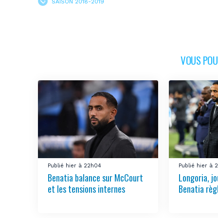
SAISON 2018-2019
VOUS POUR
Publié hier à 22h04
Publié hier à 
Benatia balance sur McCourt
Longoria, jo
et les tensions internes
Benatia règ