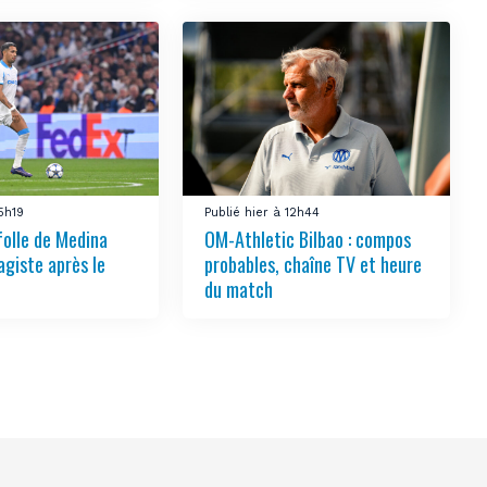
15h19
Publié hier à 12h44
folle de Medina
OM-Athletic Bilbao : compos
agiste après le
probables, chaîne TV et heure
du match