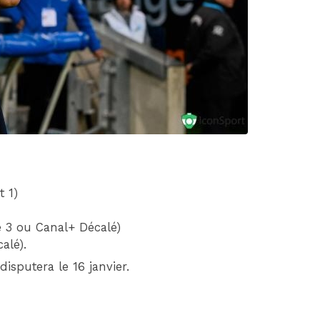
DIM 30 AOÛT
20H45
MONACO
MARSEILLE
 1)
 3 ou Canal+ Décalé)
alé).
isputera le 16 janvier.