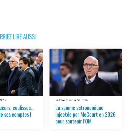
RIEZ LIRE AUSSI
21h19
Publié hier à 20h34
ueurs, coulisses…
La somme astronomique
le ses comptes !
injectée par McCourt en 2026
pour soutenir l’OM