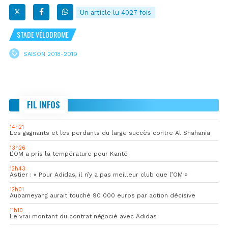
Un article lu 4027 fois
STADE VÉLODROME
SAISON 2018-2019
FIL INFOS
14h21
Les gagnants et les perdants du large succès contre Al Shahania
13h26
L’OM a pris la température pour Kanté
12h43
Astier : « Pour Adidas, il n’y a pas meilleur club que l’OM »
12h01
Aubameyang aurait touché 90 000 euros par action décisive
11h10
Le vrai montant du contrat négocié avec Adidas