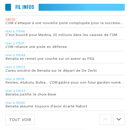
FIL INFOS
08h32
L’OM s’attaque à une nouvelle piste compliquée pour la succession de Rulli
Hier à 17h46
C’est bouclé pour Medina, 20 millions dans les caisses de l’OM
Hier à 17h01
L’OM relance une piste en défense
Hier à 15h49
Benatia en remet une couche sur un avenir au PSG
Hier à 15h03
L’aveu sincère de Benatia sur le départ de De Zerbi
Hier à 14h18
Restes, Atubolu, Bulka… L’OM galère pour son futur gardien numéro 1
Hier à 13h33
Benatia justifie le choix Beye
Hier à 12h45
Benatia assume toujours d’avoir écarté Rabiot
TOUT VOIR