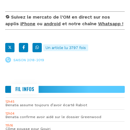
🔁 Suivez le mercato de l’OM en direct sur nos
applis
iPhone
ou
android
et notre chaîne
Whatsapp !
Un article lu 3797 fois
SAISON 2018-2019
FIL INFOS
12h45
Benatia assume toujours d’avoir écarté Rabiot
12h04
Benatia confirme avoir aidé sur le dossier Greenwood
11h16
Côme pousse pour Gouiri