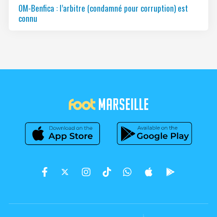
OM-Benfica : l’arbitre (condamné pour corruption) est
connu