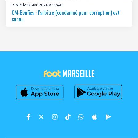
Publié le 16 Avr 2024 à 15h46
OM-Benfica : l’arbitre (condamné pour corruption) est
connu