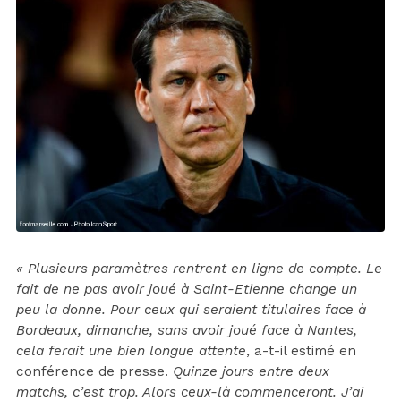
« Plusieurs paramètres rentrent en ligne de compte. Le
fait de ne pas avoir joué à Saint-Etienne change un
peu la donne. Pour ceux qui seraient titulaires face à
Bordeaux, dimanche, sans avoir joué face à Nantes,
cela ferait une bien longue attente
, a-t-il estimé en
conférence de presse.
Quinze jours entre deux
matchs, c’est trop. Alors ceux-là commenceront. J’ai