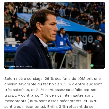
Selon notre sondage, 26 % des fans de l’OM ont une
opinion favorable du technicien. 5 % d’entre eux sont
très satisfaits, et 21 % sont assez satisfaits par son
travail. A contrario, 71 % de nos internautes sont
mécontents (35 % sont assez mécontents, et 36 %
sont très mécontents). Enfin, 3 % refusent de se