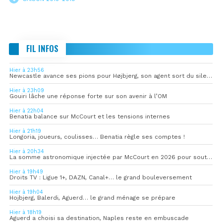
FIL INFOS
Hier à 23h56
Newcastle avance ses pions pour Højbjerg, son agent sort du silence
Hier à 23h09
Gouiri lâche une réponse forte sur son avenir à l’OM
Hier à 22h04
Benatia balance sur McCourt et les tensions internes
Hier à 21h19
Longoria, joueurs, coulisses… Benatia règle ses comptes !
Hier à 20h34
La somme astronomique injectée par McCourt en 2026 pour soutenir l’OM
Hier à 19h49
Droits TV : Ligue 1+, DAZN, Canal+… le grand bouleversement
Hier à 19h04
Hojbjerg, Balerdi, Aguerd… le grand ménage se prépare
Hier à 18h19
Aguerd a choisi sa destination, Naples reste en embuscade