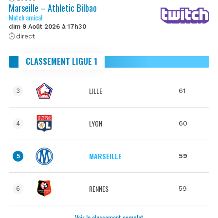
Marseille – Athletic Bilbao
Match amical
dim 9 Août 2026 à 17h30
direct
CLASSEMENT LIGUE 1
LILLE
61
3
LYON
60
4
MARSEILLE
59
5
RENNES
59
6
Voir le classement complet