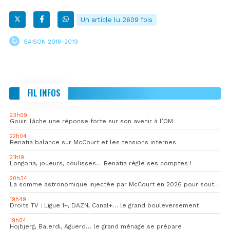
Un article lu 2609 fois
SAISON 2018-2019
FIL INFOS
23h09
Gouiri lâche une réponse forte sur son avenir à l’OM
22h04
Benatia balance sur McCourt et les tensions internes
21h19
Longoria, joueurs, coulisses… Benatia règle ses comptes !
20h34
La somme astronomique injectée par McCourt en 2026 pour soutenir l’OM
19h49
Droits TV : Ligue 1+, DAZN, Canal+… le grand bouleversement
19h04
Hojbjerg, Balerdi, Aguerd… le grand ménage se prépare