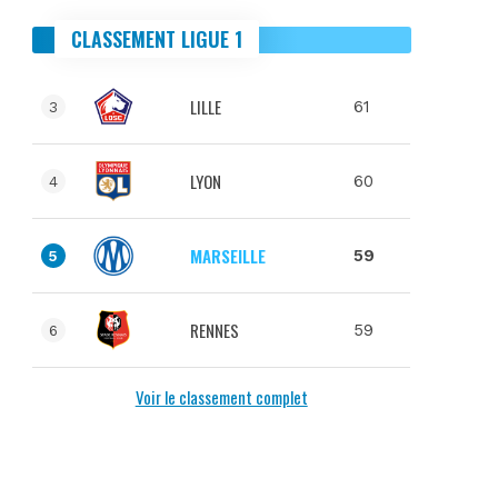
CLASSEMENT LIGUE 1
LILLE
61
3
LYON
60
4
MARSEILLE
59
5
RENNES
59
6
Voir le classement complet