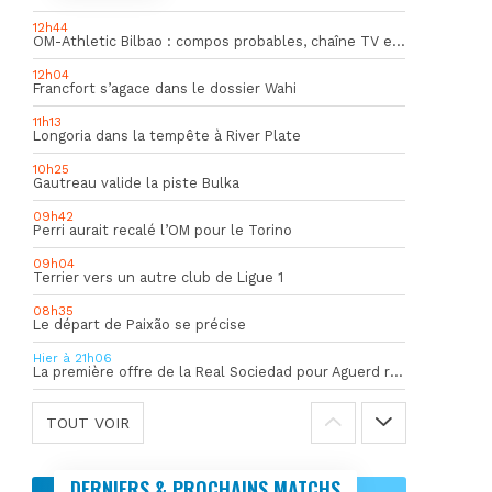
12h44
OM-Athletic Bilbao : compos probables, chaîne TV et heure du match
12h04
Francfort s’agace dans le dossier Wahi
11h13
Longoria dans la tempête à River Plate
10h25
Gautreau valide la piste Bulka
09h42
Perri aurait recalé l’OM pour le Torino
09h04
Terrier vers un autre club de Ligue 1
08h35
Le départ de Paixão se précise
Hier à 21h06
La première offre de la Real Sociedad pour Aguerd refusée par l’OM
TOUT VOIR
DERNIERS & PROCHAINS MATCHS