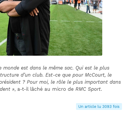
DIM 30 AOÛT
20H45
MONACO
MARSEILLE
le monde est dans le même sac. Qui est le plus
ructure d’un club. Est-ce que pour McCourt, le
 président ? Pour moi, le rôle le plus important dans
ident »
, a-t-il lâché au micro de
RMC Sport
.
Un article lu 3093 fois