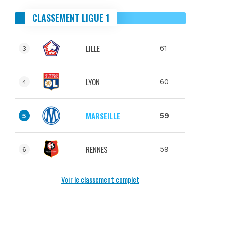
CLASSEMENT LIGUE 1
LILLE
61
3
LYON
60
4
MARSEILLE
59
5
RENNES
59
6
Voir le classement complet