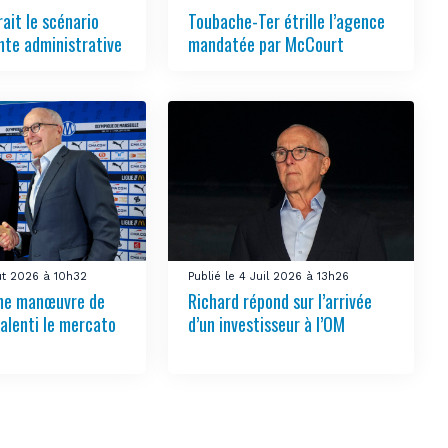
ait le scénario
Toubache-Ter étrille l’agence
nte administrative
mandatée par McCourt
oût 2026 à 10h32
Publié le 4 Juil 2026 à 13h26
ne manœuvre de
Richard répond sur l’arrivée
alenti le mercato
d’un investisseur à l’OM