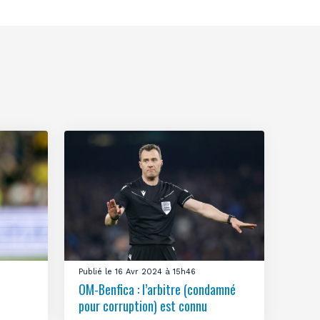
Publié le 16 Avr 2024 à 15h46
OM-Benfica : l’arbitre (condamné
pour corruption) est connu