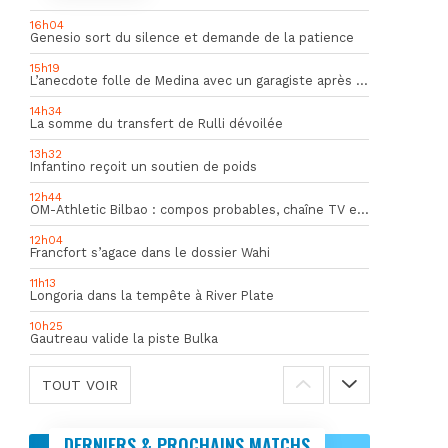
16h04
Genesio sort du silence et demande de la patience
15h19
L’anecdote folle de Medina avec un garagiste après le Mondial
14h34
La somme du transfert de Rulli dévoilée
13h32
Infantino reçoit un soutien de poids
12h44
OM-Athletic Bilbao : compos probables, chaîne TV et heure du match
12h04
Francfort s’agace dans le dossier Wahi
11h13
Longoria dans la tempête à River Plate
10h25
Gautreau valide la piste Bulka
TOUT VOIR
DERNIERS & PROCHAINS MATCHS