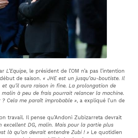
DIM 30 AOÛT
20H45
MONACO
MARSEILLE
par
L’Equipe
, le président de l’OM n’a pas l’intention
 début de saison.
« JHE est un jusqu’au-boutiste. Il
et qu’il aura raison in fine. La prolongation de
o malin à peu de frais pourrait relancer la machine.
r ? Cela me paraît improbable »
, a expliqué l’un de
n travail. Il pense qu’Andoni Zubizarreta devrait
n excellent DG, malin. Mais pour la partie plus
st là qu’on devrait entendre Zubi ! »
Le quotidien