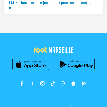
OM-Benfica : l’arbitre (condamné pour corruption) est
connu