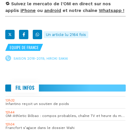
🔁 Suivez le mercato de l’OM en direct sur nos
applis
iPhone
ou
android
et notre chaîne
Whatsapp !
Un article lu 2164 fois
EQUIPE DE FRANCE
SAISON 2018-2019
,
HIROKI SAKAI
FIL INFOS
13h32
Infantino reçoit un soutien de poids
12h44
OM-Athletic Bilbao : compos probables, chaîne TV et heure du match
12h04
Francfort s’agace dans le dossier Wahi