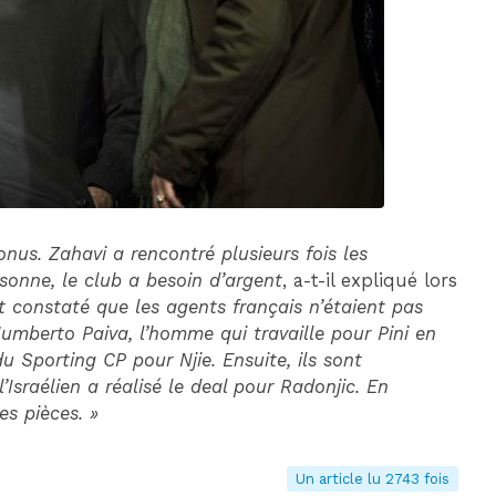
DIM 30 AOÛT
20H45
MONACO
MARSEILLE
bonus. Zahavi a rencontré plusieurs fois les
rsonne, le club a besoin d’argent
, a-t-il expliqué lors
t constaté que les agents français n’étaient pas
Humberto Paiva, l’homme qui travaille pour Pini en
du Sporting CP pour Njie. Ensuite, ils sont
Israélien a réalisé le deal pour Radonjic. En
es pièces. »
Un article lu 2743 fois