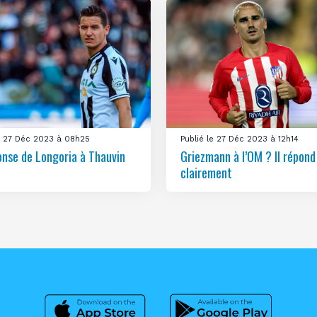
le 27 Déc 2023 à 08h25
Publié le 27 Déc 2023 à 12h14
onse de Longoria à Thauvin
Griezmann à l’OM ? Il répond
clairement