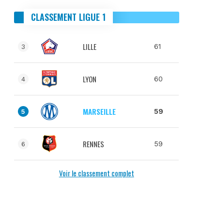
CLASSEMENT LIGUE 1
LILLE
61
3
LYON
60
4
MARSEILLE
59
5
RENNES
59
6
Voir le classement complet