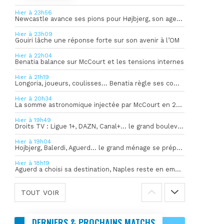
Hier à 23h56
Newcastle avance ses pions pour Højbjerg, son agent sort du silence
Hier à 23h09
Gouiri lâche une réponse forte sur son avenir à l’OM
Hier à 22h04
Benatia balance sur McCourt et les tensions internes
Hier à 21h19
Longoria, joueurs, coulisses… Benatia règle ses comptes !
Hier à 20h34
La somme astronomique injectée par McCourt en 2026 pour soutenir l’OM
Hier à 19h49
Droits TV : Ligue 1+, DAZN, Canal+… le grand bouleversement
Hier à 19h04
Hojbjerg, Balerdi, Aguerd… le grand ménage se prépare
Hier à 18h19
Aguerd a choisi sa destination, Naples reste en embuscade
TOUT VOIR
DERNIERS & PROCHAINS MATCHS