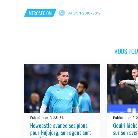
MERCATO OM
SAISON 2018-2019
VOUS POUR
Publié hier à 23h56
Publié hier à
Newcastle avance ses pions
Gouiri lâch
pour Højbjerg, son agent sort
sur son aven