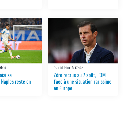
18h19
Publié hier à 17h34
oisi sa
Zéro recrue au 7 août, l’OM
, Naples reste en
face à une situation rarissime
en Europe