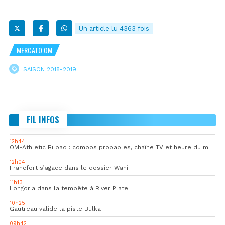
Un article lu 4363 fois
MERCATO OM
SAISON 2018-2019
FIL INFOS
12h44
OM-Athletic Bilbao : compos probables, chaîne TV et heure du match
12h04
Francfort s’agace dans le dossier Wahi
11h13
Longoria dans la tempête à River Plate
10h25
Gautreau valide la piste Bulka
09h42