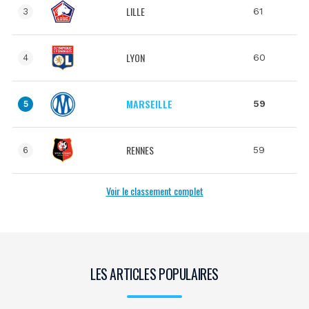
LILLE
61
3
LYON
60
4
MARSEILLE
59
5
RENNES
59
6
Voir le classement complet
LES ARTICLES POPULAIRES