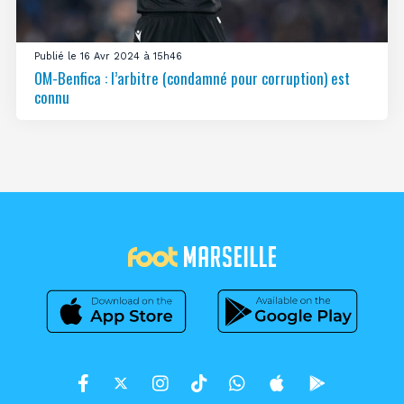
Publié le 16 Avr 2024 à 15h46
OM-Benfica : l’arbitre (condamné pour corruption) est
connu