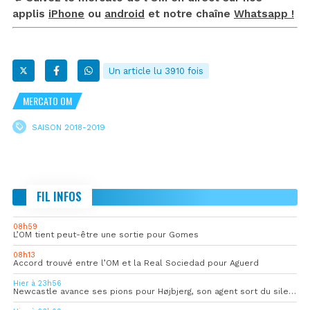
applis
iPhone
ou
android
et notre chaîne
Whatsapp !
Un article lu 3910 fois
MERCATO OM
SAISON 2018-2019
FIL INFOS
08h59
L’OM tient peut-être une sortie pour Gomes
08h13
Accord trouvé entre l’OM et la Real Sociedad pour Aguerd
Hier à 23h56
Newcastle avance ses pions pour Højbjerg, son agent sort du silence