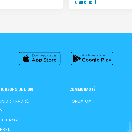
clairement
 JOUEURS DE L’OM
COMMUNAUTÉ
UNIOR TRAORÈ
FORUM OM
D
DE LANGE
EEREN