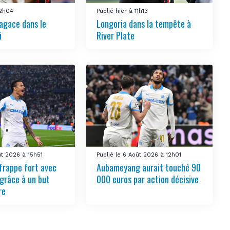
12h04
Publié hier à 11h13
’agace dans le
Longoria dans la tempête à
i
River Plate
ût 2026 à 15h51
Publié le 6 Août 2026 à 12h01
frappe fort avec
Aubameyang aurait touché 90
grâce à un but
000 euros par action décisive
re