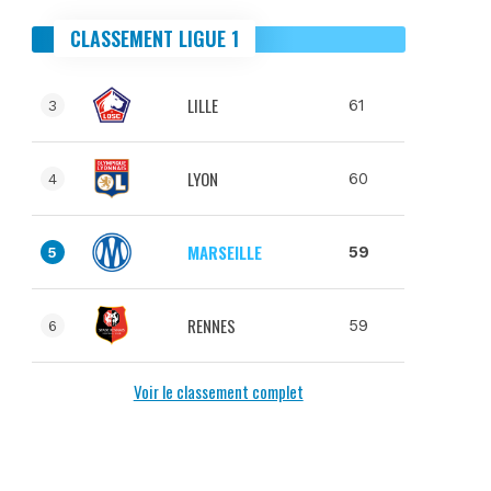
CLASSEMENT LIGUE 1
LILLE
61
3
LYON
60
4
MARSEILLE
59
5
RENNES
59
6
Voir le classement complet