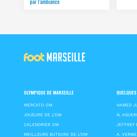
par l’ambiance
OLYMPIQUE DE MARSEILLE
QUELQUES
MERCATO OM
HAMED J
JOUEURS DE L’OM
N. AGUER
CALENDRIER OM
JEFFREY 
MEILLEURS BUTEURS DE L’OM
A. VERM