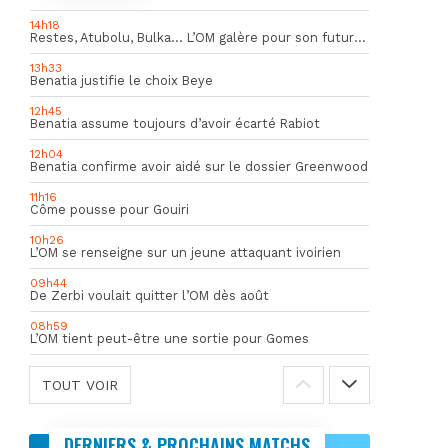
14h18
Restes, Atubolu, Bulka… L’OM galère pour son futur gardien numéro 1
13h33
Benatia justifie le choix Beye
12h45
Benatia assume toujours d’avoir écarté Rabiot
12h04
Benatia confirme avoir aidé sur le dossier Greenwood
11h16
Côme pousse pour Gouiri
10h26
L’OM se renseigne sur un jeune attaquant ivoirien
09h44
De Zerbi voulait quitter l’OM dès août
08h59
L’OM tient peut-être une sortie pour Gomes
TOUT VOIR
DERNIERS & PROCHAINS MATCHS