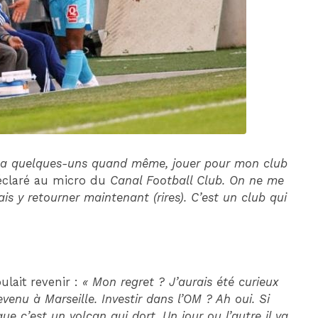
DIM 30 AOÛT
20H45
MONACO
MARSEILLE
en a quelques-uns quand même, jouer pour mon club
 déclaré au micro du
Canal Football Club. On ne me
is y retourner maintenant (rires). C’est un club qui
oulait revenir :
« Mon regret ? J’aurais été curieux
evenu à Marseille. Investir dans l’OM ? Ah oui. Si
que c’est un volcan qui dort. Un jour ou l’autre il va