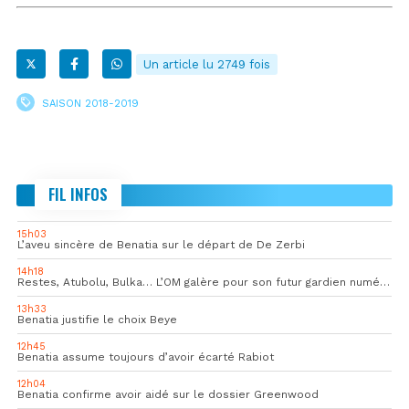
Un article lu 2749 fois
SAISON 2018-2019
FIL INFOS
15h03
L’aveu sincère de Benatia sur le départ de De Zerbi
14h18
Restes, Atubolu, Bulka… L’OM galère pour son futur gardien numéro 1
13h33
Benatia justifie le choix Beye
12h45
Benatia assume toujours d’avoir écarté Rabiot
12h04
Benatia confirme avoir aidé sur le dossier Greenwood