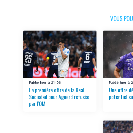
VOUS POUR
Publié hier à 21h06
Publié hier à 
La première offre de la Real
Une offre d
Sociedad pour Aguerd refusée
potentiel su
par l’OM