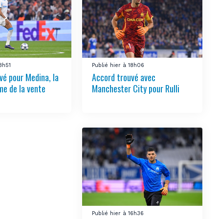
18h51
Publié hier à 18h06
vé pour Medina, la
Accord trouvé avec
e de la vente
Manchester City pour Rulli
Publié hier à 16h36