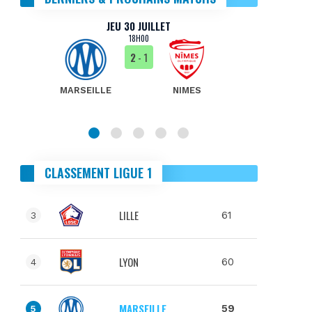
JEU 30 JUILLET
18H00
2
- 1
MARSEILLE
NIMES
MA
CLASSEMENT LIGUE 1
LILLE
61
3
LYON
60
4
MARSEILLE
59
5