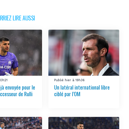
RIEZ LIRE AUSSI
20h21
Publié hier à 19h36
éjà envoyée pour le
Un latéral international libre
ccesseur de Rulli
ciblé par l’OM