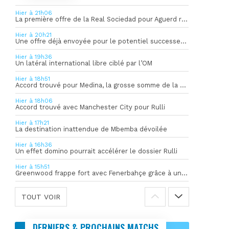
Hier à 21h06
La première offre de la Real Sociedad pour Aguerd refusée par l’OM
Hier à 20h21
Une offre déjà envoyée pour le potentiel successeur de Rulli
Hier à 19h36
Un latéral international libre ciblé par l’OM
Hier à 18h51
Accord trouvé pour Medina, la grosse somme de la vente dévoilée
Hier à 18h06
Accord trouvé avec Manchester City pour Rulli
Hier à 17h21
La destination inattendue de Mbemba dévoilée
Hier à 16h36
Un effet domino pourrait accélérer le dossier Rulli
Hier à 15h51
Greenwood frappe fort avec Fenerbahçe grâce à un but spectaculaire
TOUT VOIR
DERNIERS & PROCHAINS MATCHS