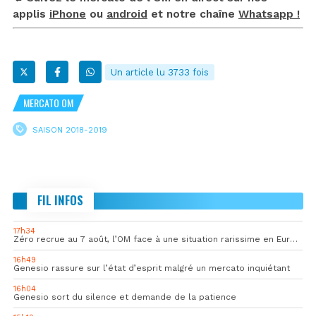
applis
iPhone
ou
android
et notre chaîne
Whatsapp !
Un article lu 3733 fois
MERCATO OM
SAISON 2018-2019
FIL INFOS
17h34
Zéro recrue au 7 août, l’OM face à une situation rarissime en Europe
16h49
Genesio rassure sur l’état d’esprit malgré un mercato inquiétant
16h04
Genesio sort du silence et demande de la patience