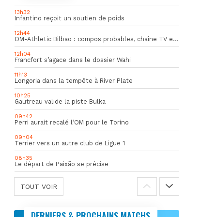
13h32
Infantino reçoit un soutien de poids
12h44
OM-Athletic Bilbao : compos probables, chaîne TV et heure du match
12h04
Francfort s’agace dans le dossier Wahi
11h13
Longoria dans la tempête à River Plate
10h25
Gautreau valide la piste Bulka
09h42
Perri aurait recalé l’OM pour le Torino
09h04
Terrier vers un autre club de Ligue 1
08h35
Le départ de Paixão se précise
TOUT VOIR
DERNIERS & PROCHAINS MATCHS