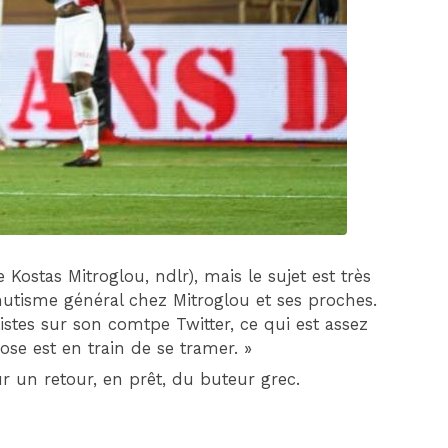
DIM 30 AOÛT
20H45
MONACO
MARSEILLE
 Kostas Mitroglou, ndlr), mais le sujet est très
 mutisme général chez Mitroglou et ses proches.
istes sur son comtpe Twitter, ce qui est assez
se est en train de se tramer. »
ur un retour, en prêt, du buteur grec.