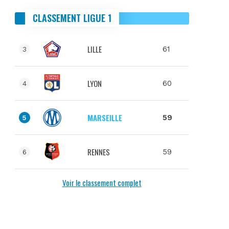
CLASSEMENT LIGUE 1
LILLE
61
3
LYON
60
4
MARSEILLE
59
5
RENNES
59
6
Voir le classement complet