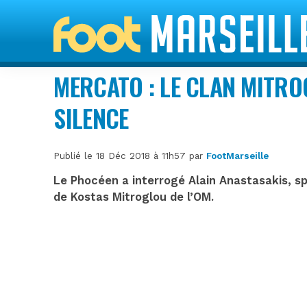
MERCATO : LE CLAN MITRO
SILENCE
Publié le 18 Déc 2018 à 11h57 par
FootMarseille
Le Phocéen a interrogé Alain Anastasakis, sp
de Kostas Mitroglou de l’OM.