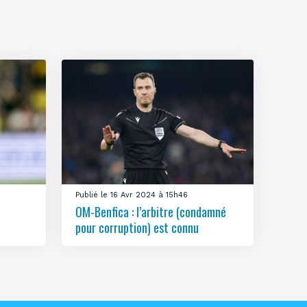
Publié le 16 Avr 2024 à 15h46
OM-Benfica : l’arbitre (condamné
pour corruption) est connu