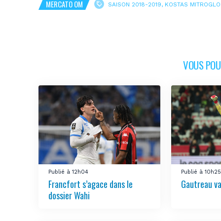
MERCATO OM
SAISON 2018-2019
,
KOSTAS MITROGLO
VOUS POUR
Publié à 12h04
Publié à 10h2
Francfort s’agace dans le
Gautreau val
dossier Wahi