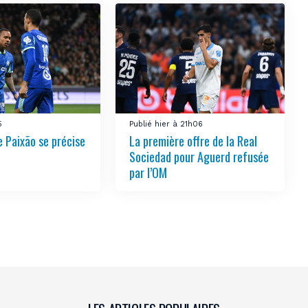
5
Publié hier à 21h06
e Paixão se précise
La première offre de la Real
Sociedad pour Aguerd refusée
par l’OM