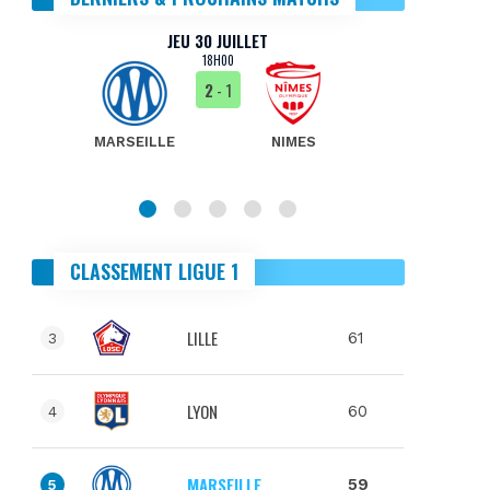
JEU 30 JUILLET
18H00
2
- 1
MARSEILLE
NIMES
MA
CLASSEMENT LIGUE 1
LILLE
61
3
LYON
60
4
MARSEILLE
59
5