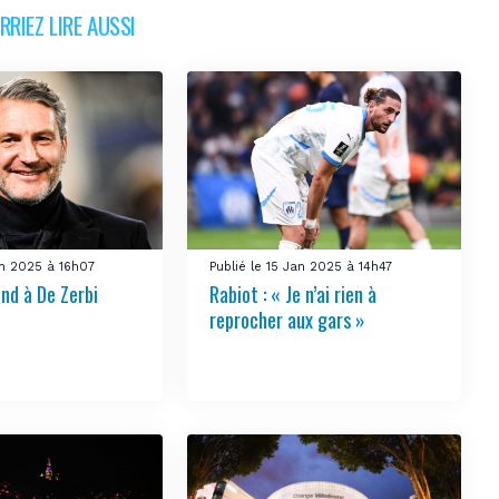
RIEZ LIRE AUSSI
an 2025 à 16h07
Publié le 15 Jan 2025 à 14h47
nd à De Zerbi
Rabiot : « Je n’ai rien à
reprocher aux gars »