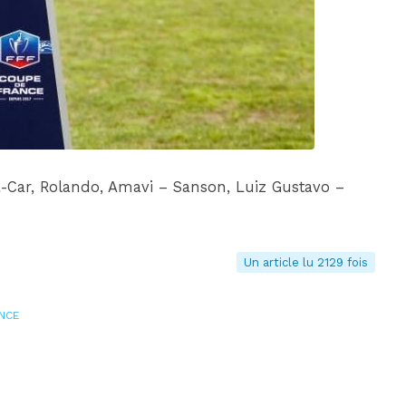
DIM 30 AOÛT
20H45
MONACO
MARSEILLE
-Car, Rolando, Amavi – Sanson, Luiz Gustavo –
Un article lu 2129 fois
NCE