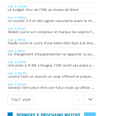
Hier à 20h59
Le budget choc de l’OM, au niveau de Brest
Hier à 19h56
Un succès 3-0 et des signes rassurants avant le choc face à Bilbao
Hier à 19h23
Abdelli ouvre son compteur et marque les esprits face à Al-Shahania
Hier à 19h16
Paixão ouvre le score d’une belle tête face à Al-Shahania
Hier à 18h31
Ce changement d’équipementier va rapporter le jackpot à l’OM
Hier à 17h46
Une piste à 15 M€ s’éloigne, l’OM revoit ses plans pour son gardien
Hier à 16h28
Lorenzi tient un accord, un coup offensif se prépare en coulisses
Hier à 15h06
Genesio tient peut-être son futur crack qui affole déjà l’Europe
TOUT VOIR
DERNIERS & PROCHAINS MATCHS