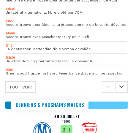
Une offre déjà envoyée pour le potentiel successeur de Rulli
19h36
Un latéral international libre ciblé par l’OM
18h51
Accord trouvé pour Medina, la grosse somme de la vente dévoilée
18h06
Accord trouvé avec Manchester City pour Rulli
17h21
La destination inattendue de Mbemba dévoilée
16h36
Un effet domino pourrait accélérer le dossier Rulli
15h51
Greenwood frappe fort avec Fenerbahçe grâce à un but spectaculaire
TOUT VOIR
DERNIERS & PROCHAINS MATCHS
JEU 30 JUILLET
18H00
2
- 1