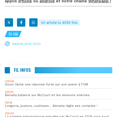
applis
iPhone
ou
android
et notre chaîne
Whatsapp !
Un article lu 4055 fois
EX-OM
SAISON 2019-2020
FIL INFOS
23h09
Gouiri lâche une réponse forte sur son avenir à l’OM
22h04
Benatia balance sur McCourt et les tensions internes
21h19
Longoria, joueurs, coulisses… Benatia règle ses comptes !
20h34
La somme astronomique injectée par McCourt en 2026 pour soutenir l’OM