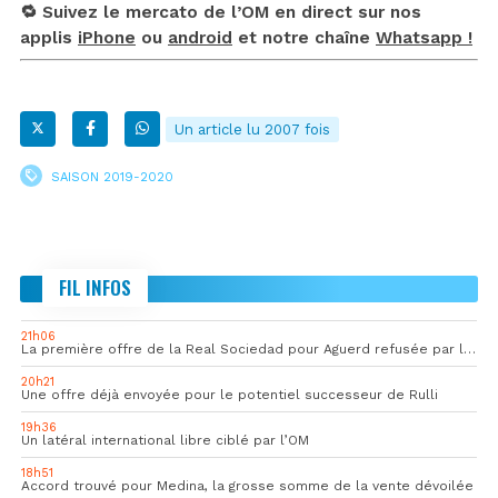
🔁 Suivez le mercato de l’OM en direct sur nos
applis
iPhone
ou
android
et notre chaîne
Whatsapp !
Un article lu 2007 fois
SAISON 2019-2020
FIL INFOS
21h06
La première offre de la Real Sociedad pour Aguerd refusée par l’OM
20h21
Une offre déjà envoyée pour le potentiel successeur de Rulli
19h36
Un latéral international libre ciblé par l’OM
18h51
Accord trouvé pour Medina, la grosse somme de la vente dévoilée