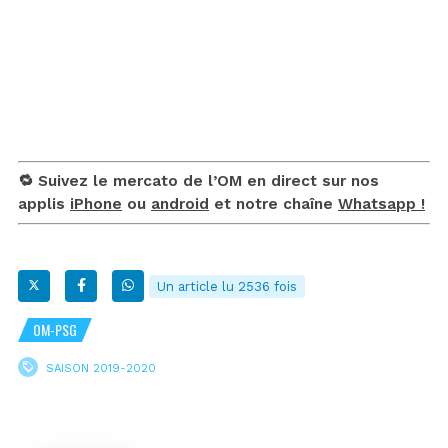
🔁 Suivez le mercato de l’OM en direct sur nos
applis
iPhone
ou
android
et notre chaîne
Whatsapp !
Un article lu 2536 fois
OM-PSG
SAISON 2019-2020