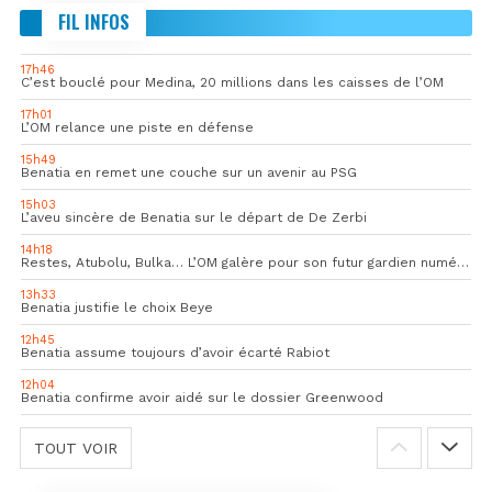
FIL INFOS
17h46
C’est bouclé pour Medina, 20 millions dans les caisses de l’OM
17h01
L’OM relance une piste en défense
15h49
Benatia en remet une couche sur un avenir au PSG
15h03
L’aveu sincère de Benatia sur le départ de De Zerbi
14h18
Restes, Atubolu, Bulka… L’OM galère pour son futur gardien numéro 1
13h33
Benatia justifie le choix Beye
12h45
Benatia assume toujours d’avoir écarté Rabiot
12h04
Benatia confirme avoir aidé sur le dossier Greenwood
TOUT VOIR