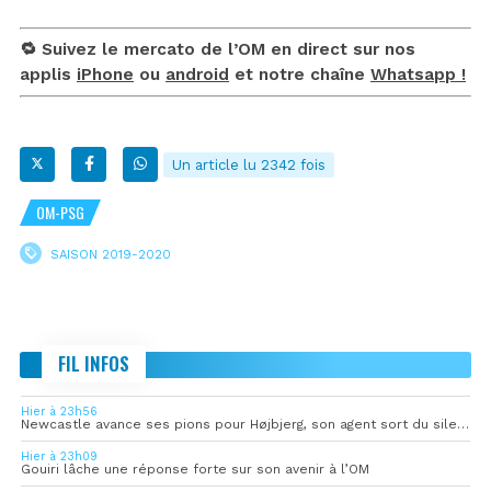
🔁 Suivez le mercato de l’OM en direct sur nos
applis
iPhone
ou
android
et notre chaîne
Whatsapp !
Un article lu 2342 fois
OM-PSG
SAISON 2019-2020
FIL INFOS
Hier à 23h56
Newcastle avance ses pions pour Højbjerg, son agent sort du silence
Hier à 23h09
Gouiri lâche une réponse forte sur son avenir à l’OM