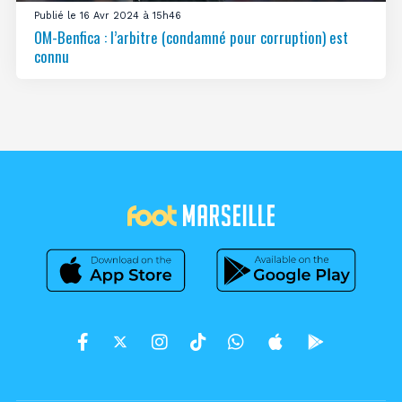
Publié le 16 Avr 2024 à 15h46
OM-Benfica : l’arbitre (condamné pour corruption) est
connu