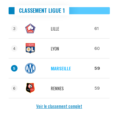
CLASSEMENT LIGUE 1
LILLE
61
3
LYON
60
4
MARSEILLE
59
5
RENNES
59
6
Voir le classement complet