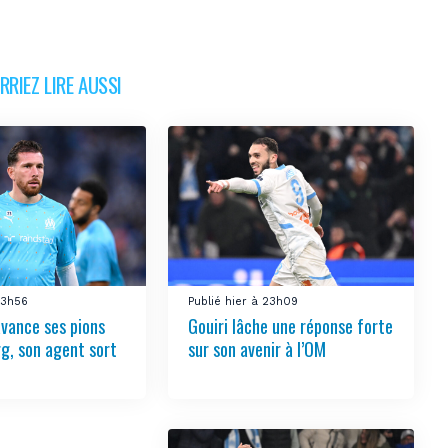
RIEZ LIRE AUSSI
23h56
Publié hier à 23h09
vance ses pions
Gouiri lâche une réponse forte
rg, son agent sort
sur son avenir à l’OM