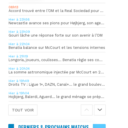
08h13
Accord trouvé entre l’OM et la Real Sociedad pour Aguerd
Hier à 23h56
Newcastle avance ses pions pour Højbjerg, son agent sort du silence
Hier à 23h09
Gouiri lâche une réponse forte sur son avenir à l’OM
Hier à 22h04
Benatia balance sur McCourt et les tensions internes
Hier à 21h19
Longoria, joueurs, coulisses… Benatia règle ses comptes !
Hier à 20h34
La somme astronomique injectée par McCourt en 2026 pour soutenir l’OM
Hier à 19h49
Droits TV : Ligue 1+, DAZN, Canal+… le grand bouleversement
Hier à 19h04
Hojbjerg, Balerdi, Aguerd… le grand ménage se prépare
TOUT VOIR
DERNIERS & PROCHAINS MATCHS