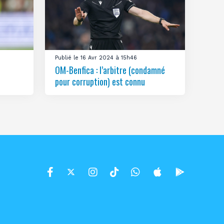
Publié le 16 Avr 2024 à 15h46
OM-Benfica : l’arbitre (condamné
pour corruption) est connu