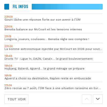
FIL INFOS
23h09
Gouiri lâche une réponse forte sur son avenir à l’OM
22h04
Benatia balance sur McCourt et les tensions internes
21h19
Longoria, joueurs, coulisses… Benatia règle ses comptes !
20h34
La somme astronomique injectée par McCourt en 2026 pour soutenir l’OM
19h49
Droits TV : Ligue 1+, DAZN, Canal+… le grand bouleversement
19h04
Hojbjerg, Balerdi, Aguerd… le grand ménage se prépare
18h19
Aguerd a choisi sa destination, Naples reste en embuscade
17h34
Zéro recrue au 7 août, l’OM face à une situation rarissime en Europe
TOUT VOIR