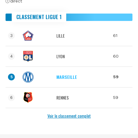
direct
CLASSEMENT LIGUE 1
LILLE
61
3
LYON
60
4
MARSEILLE
59
5
RENNES
59
6
Voir le classement complet