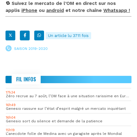
🔁 Suivez le mercato de l’OM en direct sur nos
applis
iPhone
ou
android
et notre chaîne
Whatsapp !
Un article lu 3711 fois
SAISON 2019-2020
FIL INFOS
17h34
Zéro recrue au 7 août, l’OM face à une situation rarissime en Europe
16h49
Genesio rassure sur l’état d’esprit malgré un mercato inquiétant
16h04
Genesio sort du silence et demande de la patience
15h19
L’anecdote folle de Medina avec un garagiste après le Mondial