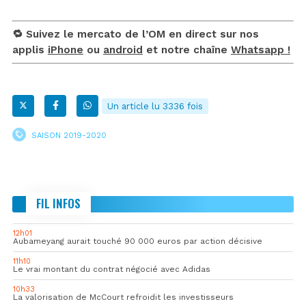
🔁 Suivez le mercato de l’OM en direct sur nos
applis
iPhone
ou
android
et notre chaîne
Whatsapp !
Un article lu 3336 fois
SAISON 2019-2020
FIL INFOS
12h01
Aubameyang aurait touché 90 000 euros par action décisive
11h10
Le vrai montant du contrat négocié avec Adidas
10h33
La valorisation de McCourt refroidit les investisseurs