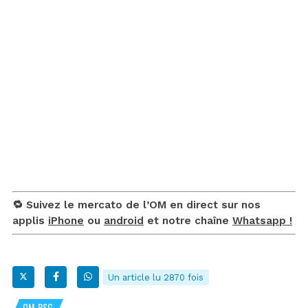
🔁 Suivez le mercato de l’OM en direct sur nos
applis
iPhone
ou
android
et notre chaîne
Whatsapp !
Un article lu 2870 fois
OM-PSG