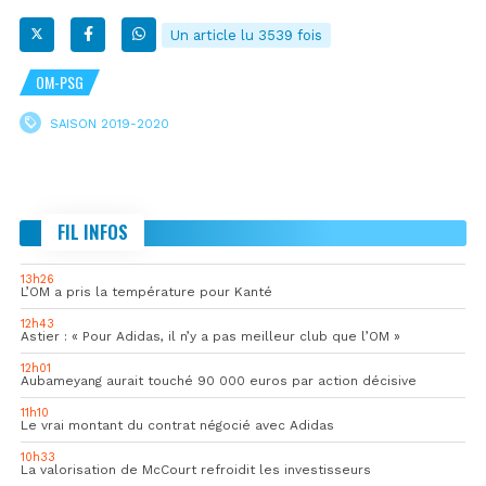
Un article lu 3539 fois
OM-PSG
SAISON 2019-2020
FIL INFOS
13h26
L’OM a pris la température pour Kanté
12h43
Astier : « Pour Adidas, il n’y a pas meilleur club que l’OM »
12h01
Aubameyang aurait touché 90 000 euros par action décisive
11h10
Le vrai montant du contrat négocié avec Adidas
10h33
La valorisation de McCourt refroidit les investisseurs