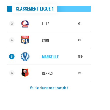
CLASSEMENT LIGUE 1
LILLE
61
3
LYON
60
4
MARSEILLE
59
5
RENNES
59
6
Voir le classement complet