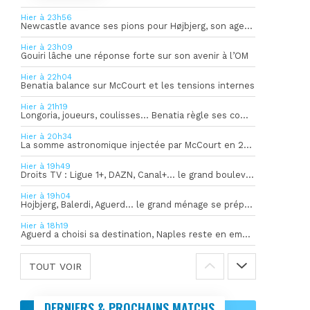
Hier à 23h56
Newcastle avance ses pions pour Højbjerg, son agent sort du silence
Hier à 23h09
Gouiri lâche une réponse forte sur son avenir à l’OM
Hier à 22h04
Benatia balance sur McCourt et les tensions internes
Hier à 21h19
Longoria, joueurs, coulisses… Benatia règle ses comptes !
Hier à 20h34
La somme astronomique injectée par McCourt en 2026 pour soutenir l’OM
Hier à 19h49
Droits TV : Ligue 1+, DAZN, Canal+… le grand bouleversement
Hier à 19h04
Hojbjerg, Balerdi, Aguerd… le grand ménage se prépare
Hier à 18h19
Aguerd a choisi sa destination, Naples reste en embuscade
TOUT VOIR
DERNIERS & PROCHAINS MATCHS