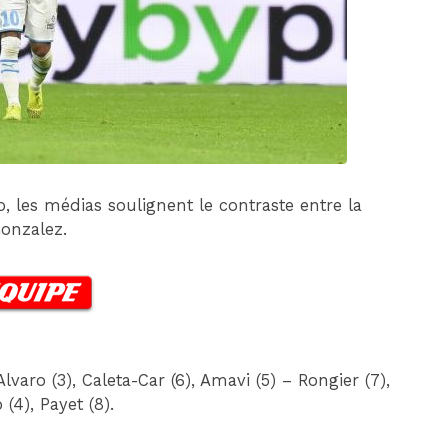
DIM 30 AOÛT
20H45
MONACO
MARSEILLE
rio, les médias soulignent le contraste entre la
onzalez.
varo (3), Caleta-Car (6), Amavi (5) – Rongier (7),
(4), Payet (8).