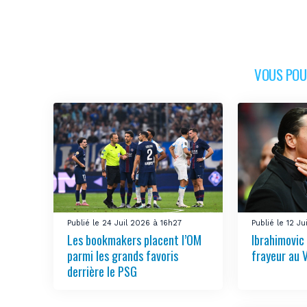
VOUS POUR
Publié le 24 Juil 2026 à 16h27
Publié le 12 J
Les bookmakers placent l’OM
Ibrahimovic
parmi les grands favoris
frayeur au 
derrière le PSG