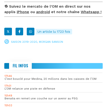
🔁 Suivez le mercato de l’OM en direct sur nos
applis
iPhone
ou
android
et notre chaîne
Whatsapp !
Un article lu 1723 fois
SAISON 2019-2020
,
MORGAN SANSON
FIL INFOS
17h46
C’est bouclé pour Medina, 20 millions dans les caisses de l’OM
17h01
L’OM relance une piste en défense
15h49
Benatia en remet une couche sur un avenir au PSG
15h03