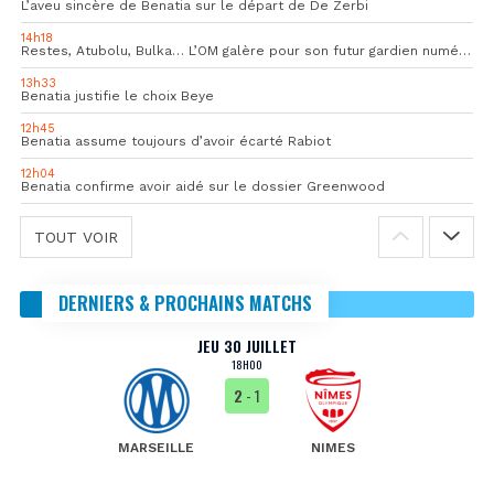
L’aveu sincère de Benatia sur le départ de De Zerbi
14h18
Restes, Atubolu, Bulka… L’OM galère pour son futur gardien numéro 1
13h33
Benatia justifie le choix Beye
12h45
Benatia assume toujours d’avoir écarté Rabiot
12h04
Benatia confirme avoir aidé sur le dossier Greenwood
TOUT VOIR
DERNIERS & PROCHAINS MATCHS
JEU 30 JUILLET
18H00
2
- 1
MARSEILLE
NIMES