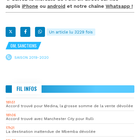
applis
iPhone
ou
android
et notre chaîne
Whatsapp !
Un article lu 3229 fois
OM, SANCTIONS
SAISON 2019-2020
FIL INFOS
18h51
Accord trouvé pour Medina, la grosse somme de la vente dévoilée
18h06
Accord trouvé avec Manchester City pour Rulli
17h21
La destination inattendue de Mbemba dévoilée