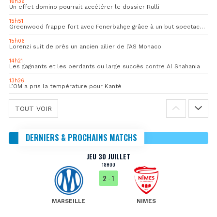
16h36
Un effet domino pourrait accélérer le dossier Rulli
15h51
Greenwood frappe fort avec Fenerbahçe grâce à un but spectaculaire
15h06
Lorenzi suit de près un ancien ailier de l’AS Monaco
14h21
Les gagnants et les perdants du large succès contre Al Shahania
13h26
L’OM a pris la température pour Kanté
TOUT VOIR
DERNIERS & PROCHAINS MATCHS
JEU 30 JUILLET
18H00
2
- 1
MARSEILLE
NIMES