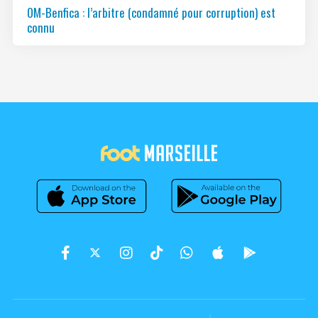
OM-Benfica : l’arbitre (condamné pour corruption) est
connu