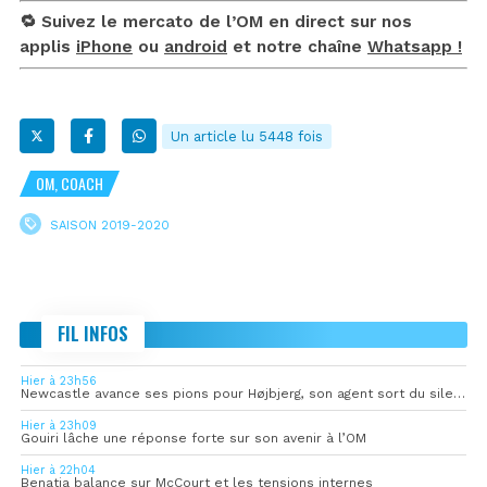
🔁 Suivez le mercato de l’OM en direct sur nos
applis
iPhone
ou
android
et notre chaîne
Whatsapp !
Un article lu 5448 fois
OM, COACH
SAISON 2019-2020
FIL INFOS
Hier à 23h56
Newcastle avance ses pions pour Højbjerg, son agent sort du silence
Hier à 23h09
Gouiri lâche une réponse forte sur son avenir à l’OM
Hier à 22h04
Benatia balance sur McCourt et les tensions internes