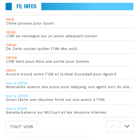
FIL INFOS
11h16
Côme pousse pour Gouiri
10h26
L’OM se renseigne sur un jeune attaquant ivoirien
09h44
De Zerbi voulait quitter l’OM dès août
08h59
L’OM tient peut-être une sortie pour Gomes
08h13
Accord trouvé entre l’OM et la Real Sociedad pour Aguerd
Hier à 23h56
Newcastle avance ses pions pour Højbjerg, son agent sort du silence
Hier à 23h09
Gouiri lâche une réponse forte sur son avenir à l’OM
Hier à 22h04
Benatia balance sur McCourt et les tensions internes
TOUT VOIR