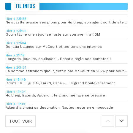
FIL INFOS
Hier à 23h56
Newcastle avance ses pions pour Højbjerg, son agent sort du silence
Hier à 23h09
Gouiri lâche une réponse forte sur son avenir à l’OM
Hier à 22h04
Benatia balance sur McCourt et les tensions internes
Hier à 21h19
Longoria, joueurs, coulisses… Benatia règle ses comptes !
Hier à 20h34
La somme astronomique injectée par McCourt en 2026 pour soutenir l’OM
Hier à 19h49
Droits TV : Ligue 1+, DAZN, Canal+… le grand bouleversement
Hier à 19h04
Hojbjerg, Balerdi, Aguerd… le grand ménage se prépare
Hier à 18h19
Aguerd a choisi sa destination, Naples reste en embuscade
TOUT VOIR