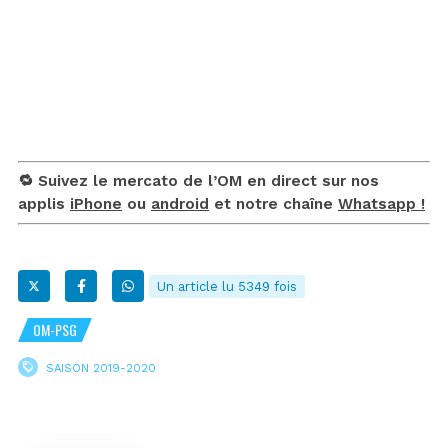
🔁 Suivez le mercato de l’OM en direct sur nos
applis
iPhone
ou
android
et notre chaîne
Whatsapp !
Un article lu 5349 fois
OM-PSG
SAISON 2019-2020