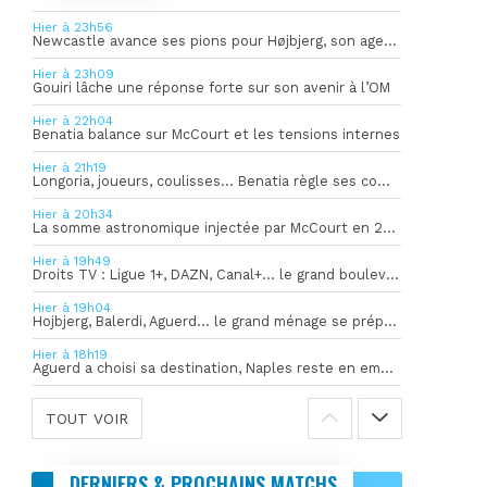
Hier à 23h56
Newcastle avance ses pions pour Højbjerg, son agent sort du silence
Hier à 23h09
Gouiri lâche une réponse forte sur son avenir à l’OM
Hier à 22h04
Benatia balance sur McCourt et les tensions internes
Hier à 21h19
Longoria, joueurs, coulisses… Benatia règle ses comptes !
Hier à 20h34
La somme astronomique injectée par McCourt en 2026 pour soutenir l’OM
Hier à 19h49
Droits TV : Ligue 1+, DAZN, Canal+… le grand bouleversement
Hier à 19h04
Hojbjerg, Balerdi, Aguerd… le grand ménage se prépare
Hier à 18h19
Aguerd a choisi sa destination, Naples reste en embuscade
TOUT VOIR
DERNIERS & PROCHAINS MATCHS