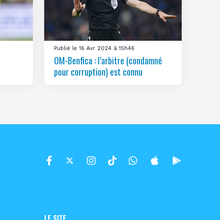
Publié le 16 Avr 2024 à 15h46
OM-Benfica : l’arbitre (condamné
pour corruption) est connu
LE SITE