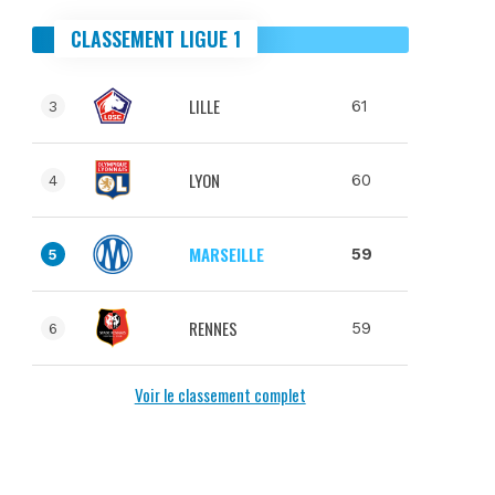
CLASSEMENT LIGUE 1
LILLE
61
3
LYON
60
4
MARSEILLE
59
5
RENNES
59
6
Voir le classement complet