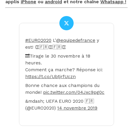
applis
iPhone
ou
android
et notre chaîne
Whatsapp !
#EURO2020
L'
@equipedefrance
y
est! 👏🇫🇷👏🇫🇷👏
🔜Tirage le 30 novembre à 18
heures.
Comment ça marche? Réponse ici:
https://t.co/UbtjrfUczn
Bonne chance aux champions du
monde!
pic.twitter.com/04Jxc9pg0c
&mdash; UEFA EURO 2020 🇫🇷
(@EURO2020)
14 novembre 2019