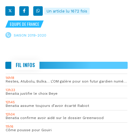
Un article lu 1672 fois
EQUIPE DE FRANCE
SAISON 2019-2020
FIL INFOS
14h18
Restes, Atubolu, Bulka… L’OM galère pour son futur gardien numéro 1
13h33
Benatia justifie le choix Beye
12h45
Benatia assume toujours d’avoir écarté Rabiot
12h04
Benatia confirme avoir aidé sur le dossier Greenwood
11h16
Côme pousse pour Gouiri