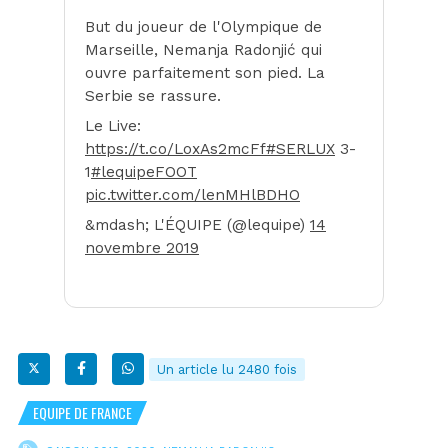
But du joueur de l'Olympique de
Marseille, Nemanja Radonjić qui
ouvre parfaitement son pied. La
Serbie se rassure.
Le Live:
https://t.co/LoxAs2mcFf
#SERLUX
3-
1
#lequipeFOOT
pic.twitter.com/lenMHlBDHO
&mdash; L'ÉQUIPE (@lequipe)
14
novembre 2019
Un article lu 2480 fois
EQUIPE DE FRANCE