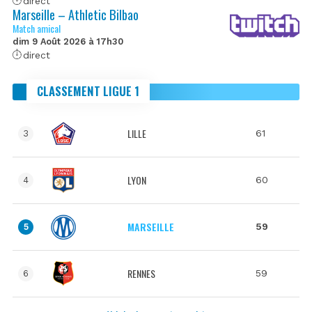
direct
Marseille – Athletic Bilbao
Match amical
dim 9 Août 2026 à 17h30
direct
CLASSEMENT LIGUE 1
LILLE
61
3
LYON
60
4
MARSEILLE
59
5
RENNES
59
6