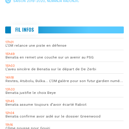
SAISON 2019-2020
,
NEMANJA RADONJIC
FIL INFOS
17h01
L’OM relance une piste en défense
15h49
Benatia en remet une couche sur un avenir au PSG
15h03
L’aveu sincère de Benatia sur le départ de De Zerbi
14h18
Restes, Atubolu, Bulka… L’OM galère pour son futur gardien numéro 1
13h33
Benatia justifie le choix Beye
12h45
Benatia assume toujours d’avoir écarté Rabiot
12h04
Benatia confirme avoir aidé sur le dossier Greenwood
11h16
Côme pousse pour Gouiri