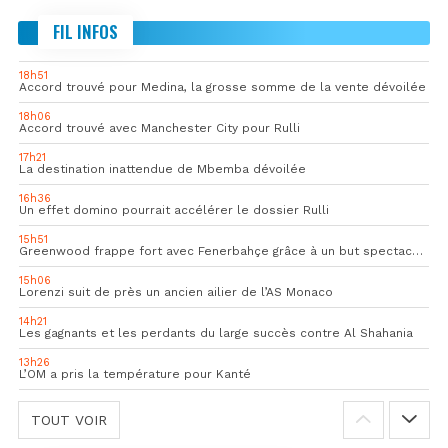
FIL INFOS
18h51
Accord trouvé pour Medina, la grosse somme de la vente dévoilée
18h06
Accord trouvé avec Manchester City pour Rulli
17h21
La destination inattendue de Mbemba dévoilée
16h36
Un effet domino pourrait accélérer le dossier Rulli
15h51
Greenwood frappe fort avec Fenerbahçe grâce à un but spectaculaire
15h06
Lorenzi suit de près un ancien ailier de l’AS Monaco
14h21
Les gagnants et les perdants du large succès contre Al Shahania
13h26
L’OM a pris la température pour Kanté
TOUT VOIR