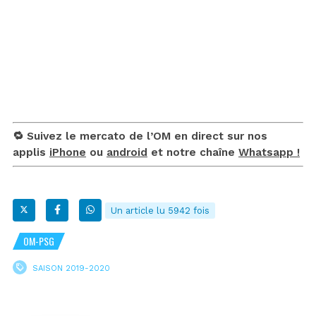
🔁 Suivez le mercato de l’OM en direct sur nos
applis
iPhone
ou
android
et notre chaîne
Whatsapp !
Un article lu 5942 fois
OM-PSG
SAISON 2019-2020