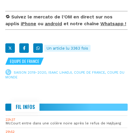
🔁 Suivez le mercato de l’OM en direct sur nos
applis
iPhone
ou
android
et notre chaîne
Whatsapp !
Un article lu 3363 fois
EQUIPE DE FRANCE
SAISON 2019-2020
,
ISAAC LIHADJI
,
COUPE DE FRANCE
,
COUPE DU
MONDE
FIL INFOS
22h37
McCourt entre dans une colère noire après le refus de Højbjerg
21h52