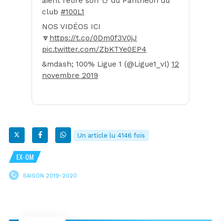
aient retiré son 👕 du Panthéon du
club
#100L1
NOS VIDÉOS ICI
🔽
https://t.co/0Dm0f3V0jJ
pic.twitter.com/ZbKTYe0EP4
&mdash; 100% Ligue 1 (@Ligue1_vl)
12
novembre 2019
Un article lu 4146 fois
EX-OM
SAISON 2019-2020