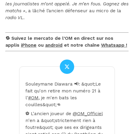
les journalistes m’ont appelé. Je m’en fous. Gagnez des
matchs »
, a lâché l’ancien défenseur au micro de la
radio VL
.
🔁 Suivez le mercato de l’OM en direct sur nos
applis
iPhone
ou
android
et notre chaîne
Whatsapp !
Souleymane Diawara 📢: &quot;Le
fait qu'on retire mon numéro 21 à
l'
#OM
, je m'en bats les
couilles&quot;👊
⚽️ L'ancien joueur de
@OM_Officiel
n'en a &quot;strictement rien à
foutre&quot; que ses ex dirigeants