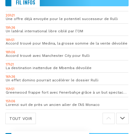
FIL INFOS
20h21
Une offre déjà envoyée pour le potentiel successeur de Rulli
19h36
Un latéral international libre ciblé par l’OM
18h51
Accord trouvé pour Medina, la grosse somme de la vente dévoilée
18h06
Accord trouvé avec Manchester City pour Rulli
17h21
La destination inattendue de Mbemba dévoilée
16h36
Un effet domino pourrait accélérer le dossier Rulli
15h51
Greenwood frappe fort avec Fenerbahçe grâce à un but spectaculaire
15h06
Lorenzi suit de près un ancien ailier de l’AS Monaco
TOUT VOIR