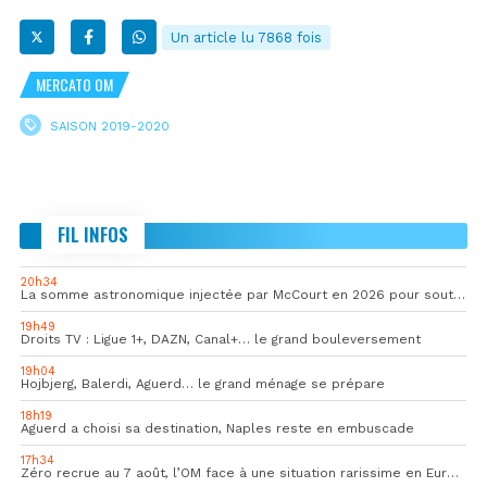
Un article lu 7868 fois
MERCATO OM
SAISON 2019-2020
FIL INFOS
20h34
La somme astronomique injectée par McCourt en 2026 pour soutenir l’OM
19h49
Droits TV : Ligue 1+, DAZN, Canal+… le grand bouleversement
19h04
Hojbjerg, Balerdi, Aguerd… le grand ménage se prépare
18h19
Aguerd a choisi sa destination, Naples reste en embuscade
17h34
Zéro recrue au 7 août, l’OM face à une situation rarissime en Europe